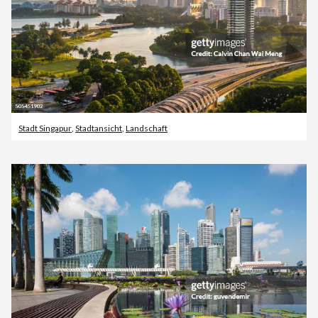
Stadt Singapur
,
Stadtansicht
,
Landschaft