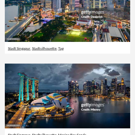
Stadt Singapur
,
Stadtsilhouette
,
Tag
Stadt Singapur
,
Stadtsilhouette
,
Marina Bay Sands