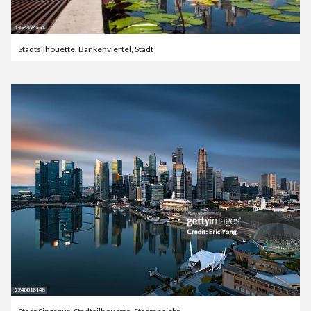
Stadtsilhouette
,
Bankenviertel
,
Stadt