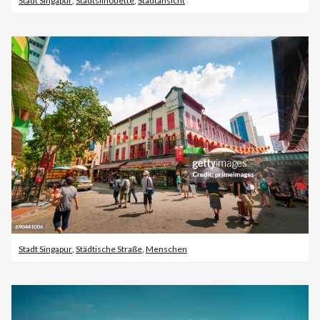
Stadt Singapur
,
Stadtsilhouette
,
Stadtansicht
Stadt Singapur
,
Städtische Straße
,
Menschen