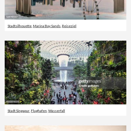
Stadtsilhouette
,
Marina Bay Sands
,
Reiseziel
Stadt Singapur
,
Flughafen
,
Wasserfall