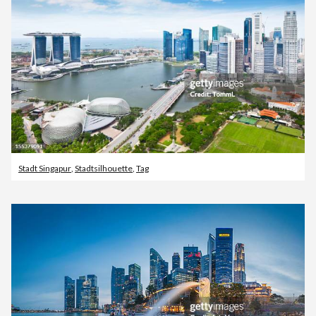
Stadt Singapur
,
Stadtsilhouette
,
Tag