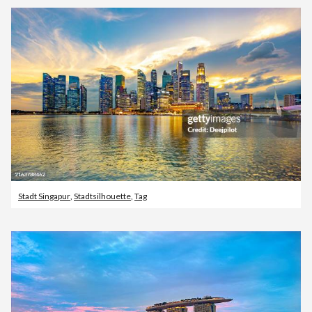
Stadt Singapur
,
Stadtsilhouette
,
Tag