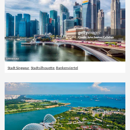
Stadt Singapur
,
Stadtsilhouette
,
Bankenviertel