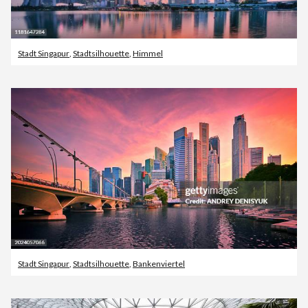
Stadt Singapur
,
Stadtsilhouette
,
Himmel
Stadt Singapur
,
Stadtsilhouette
,
Bankenviertel