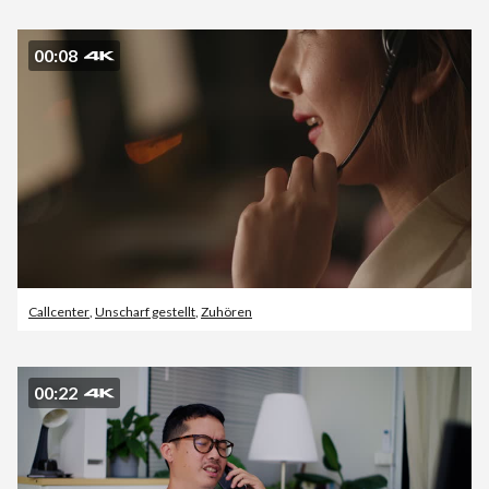
00:08
Callcenter
,
Unscharf gestellt
,
Zuhören
00:22