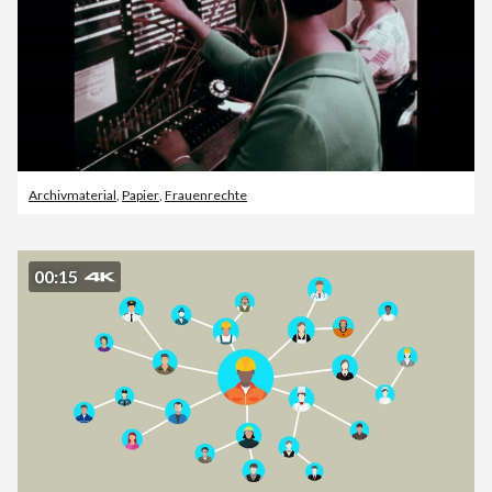
Archivmaterial
,
Papier
,
Frauenrechte
00:15