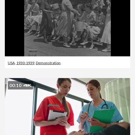
USA
,
1930-1939
,
Demonstration
00:10