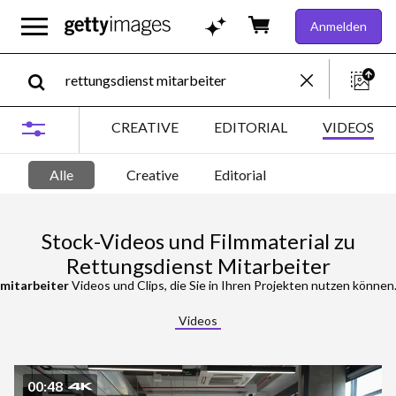
Anmelden
CREATIVE
EDITORIAL
VIDEOS
Alle
Creative
Editorial
Stock-Videos und Filmmaterial zu
Rettungsdienst Mitarbeiter
 mitarbeiter
Videos und Clips, die Sie in Ihren Projekten nutzen können. Oder starten Sie eine neue Suche, um noch 
Videos
00:48