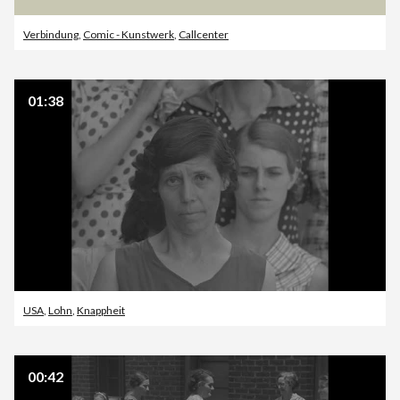
Verbindung
,
Comic - Kunstwerk
,
Callcenter
01:38
USA
,
Lohn
,
Knappheit
00:42