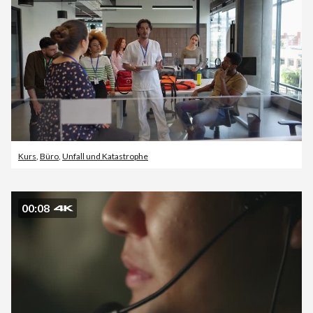
Kurs
,
Büro
,
Unfall und Katastrophe
00:08