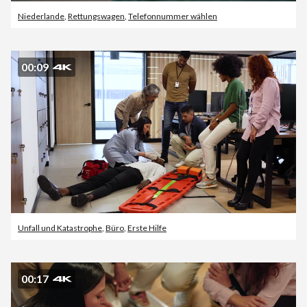
Niederlande
,
Rettungswagen
,
Telefonnummer wählen
00:09
Unfall und Katastrophe
,
Büro
,
Erste Hilfe
00:17