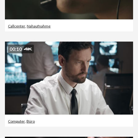
Callcenter
,
Nahaufnahme
00:10
Computer
,
Büro