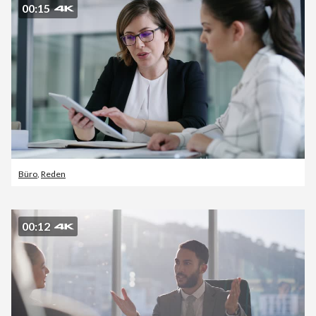
00:15
Büro
,
Reden
00:12