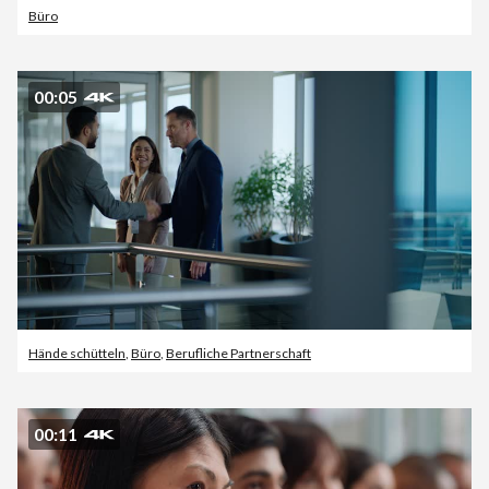
Büro
00:05
Hände schütteln
,
Büro
,
Berufliche Partnerschaft
00:11