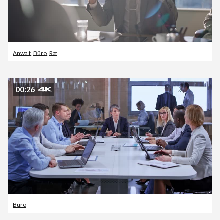
Anwalt
,
Büro
,
Rat
00:26
Büro