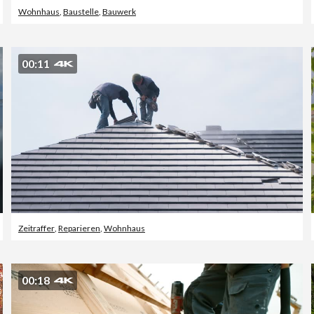
Wohnhaus
,
Baustelle
,
Bauwerk
00:11
Zeitraffer
,
Reparieren
,
Wohnhaus
00:18