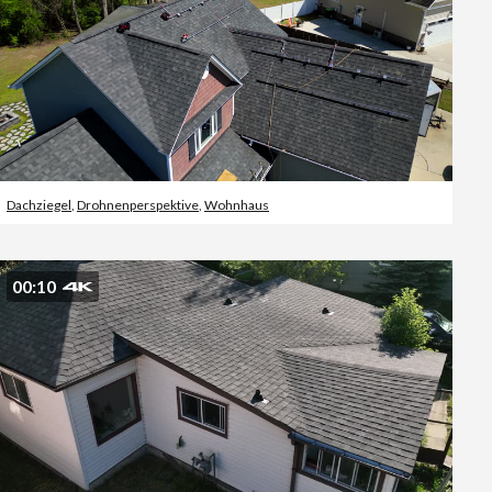
Dachziegel
,
Drohnenperspektive
,
Wohnhaus
00:10