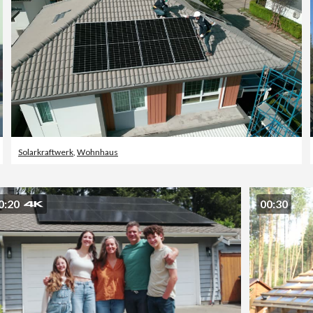
Solarkraftwerk
,
Wohnhaus
0:20
00:30