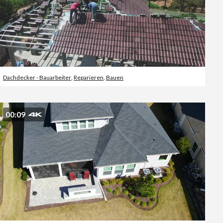
Dachdecker - Bauarbeiter
,
Reparieren
,
Bauen
00:09