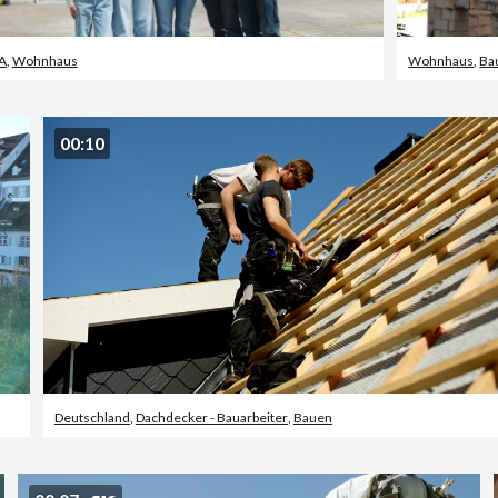
A
,
Wohnhaus
Wohnhaus
,
Ba
00:10
Deutschland
,
Dachdecker - Bauarbeiter
,
Bauen