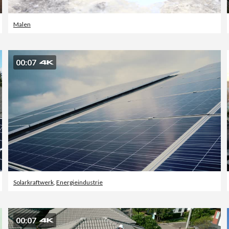
Malen
00:07
Solarkraftwerk
,
Energieindustrie
00:07