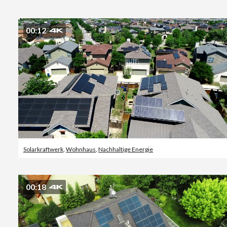
00:12
Solarkraftwerk
,
Wohnhaus
,
Nachhaltige Energie
00:18