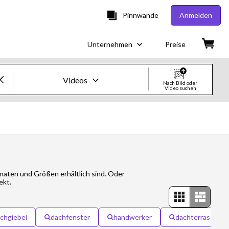
Pinnwände
Anmelden
Unternehmen
Preise
Videos
Nach Bild oder
Video suchen
Creative-Bilder & -Videos
Bilder
Creative
rmaten und Größen erhältlich sind. Oder
Editorial
ekt.
Videos
chgiebel
dachfenster
handwerker
dachterrasse
Creative