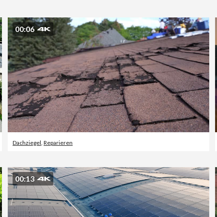
00:06
Dachziegel
,
Reparieren
00:13