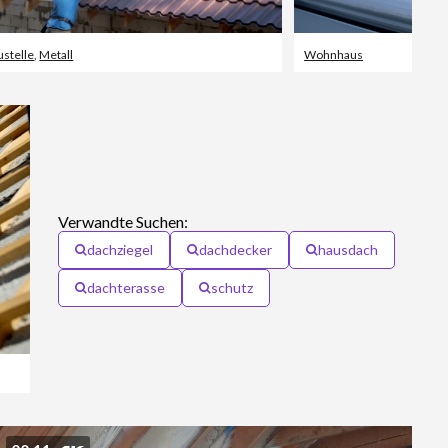
ustelle
,
Metall
Wohnhaus
Verwandte Suchen:
dachziegel
dachdecker
hausdach
dachterasse
schutz