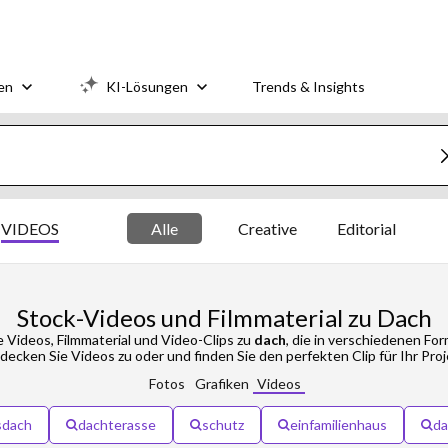
en
KI-Lösungen
Trends & Insights
VIDEOS
Alle
Creative
Editorial
Stock-Videos und Filmmaterial zu Dach
 Videos, Filmmaterial und Video-Clips zu
dach
, die in verschiedenen Fo
decken Sie Videos zu
oder
und finden Sie den perfekten Clip für Ihr Proj
Fotos
Grafiken
Videos
sdach
dachterasse
schutz
einfamilienhaus
da