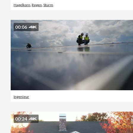
Hagelkorn
,
Regen
,
Sturm
00:06
Ingenieur
00:24