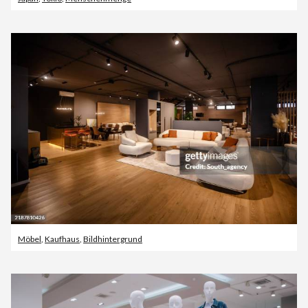
Möbel
,
Kaufhaus
,
Bildhintergrund