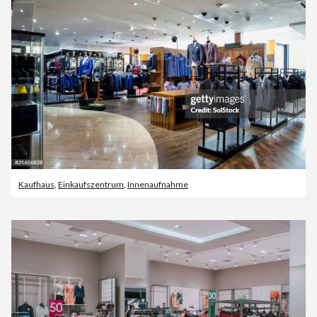
Kaufhaus
,
Einkaufszentrum
,
Innenaufnahme