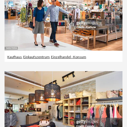
Kaufhaus
,
Einkaufszentrum
,
Einzelhandel - Konsum