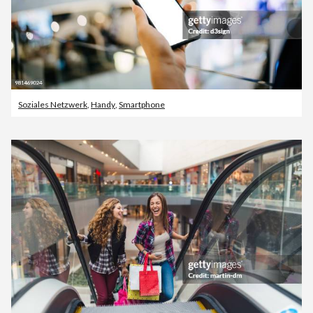
Soziales Netzwerk
,
Handy
,
Smartphone