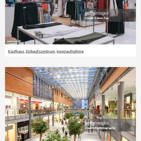
Kaufhaus
,
Einkaufszentrum
,
Innenaufnahme