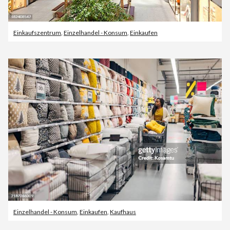
Einkaufszentrum
,
Einzelhandel - Konsum
,
Einkaufen
Einzelhandel - Konsum
,
Einkaufen
,
Kaufhaus