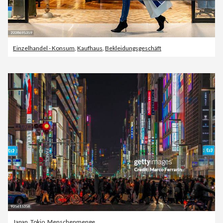
Einzelhandel - Konsum
,
Kaufhaus
,
Bekleidungsgeschäft
Japan
,
Tokio
,
Menschenmenge