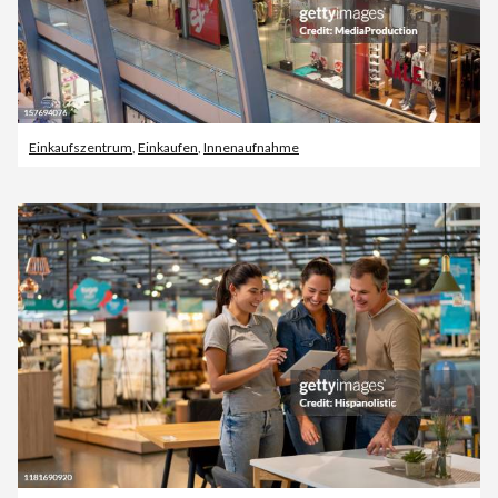
Einkaufszentrum
,
Einkaufen
,
Innenaufnahme