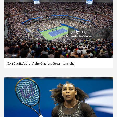
Cori Gauff
,
Arthur Ashe-Stadion
,
Gesamtansicht