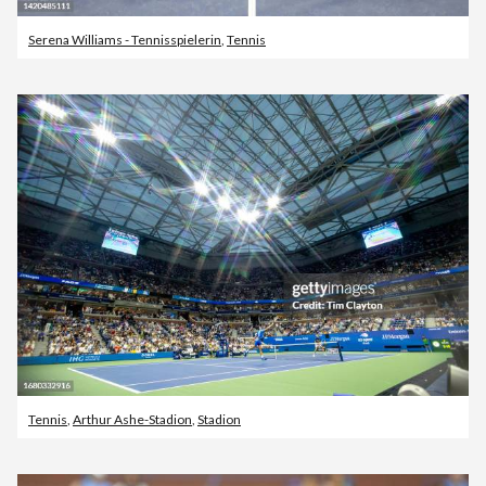
Serena Williams - Tennisspielerin
,
Tennis
Tennis
,
Arthur Ashe-Stadion
,
Stadion