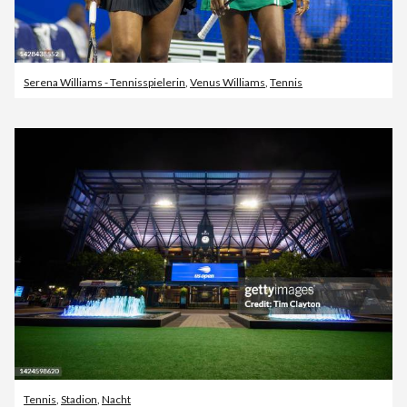
Serena Williams - Tennisspielerin
,
Venus Williams
,
Tennis
Tennis
,
Stadion
,
Nacht