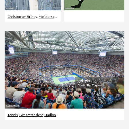
Christopher Briney
,
Meisterschaft
,
Tennis
Tennis
,
Gesamtansicht
,
Stadion