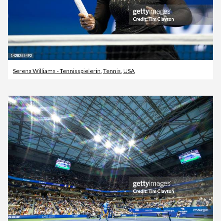
Serena Williams - Tennisspielerin
,
Tennis
,
USA