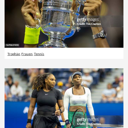
Trophäe
,
Frauen
,
Tennis