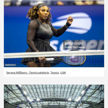
Serena Williams - Tennisspielerin
,
Tennis
,
USA