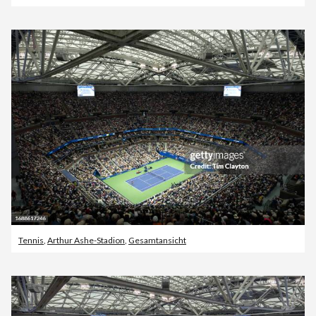
Tennis
,
Arthur Ashe-Stadion
,
Gesamtansicht