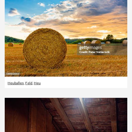
Heuballen
,
Feld
,
Heu