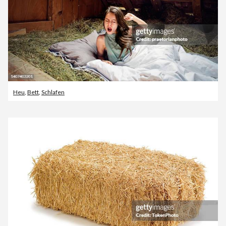
Heu
,
Bett
,
Schlafen