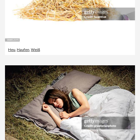
Heu
,
Haufen
,
Weiß