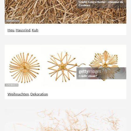
Heu
,
Hausrind
,
Kuh
Weihnachten
,
Dekoration