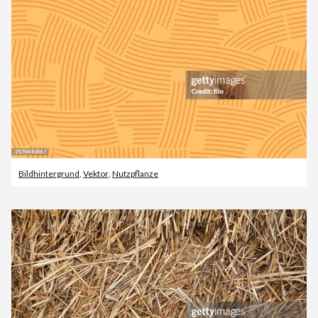
Bildhintergrund
,
Vektor
,
Nutzpflanze