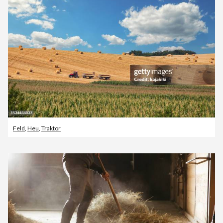
Feld
,
Heu
,
Traktor