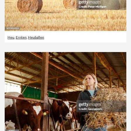
Heu
,
Ernten
,
Heuballen