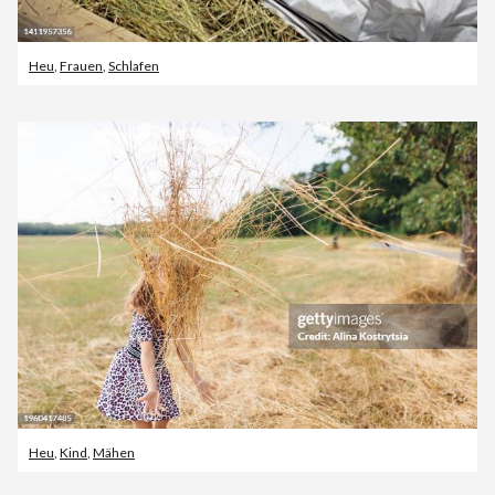
Heu
,
Frauen
,
Schlafen
Heu
,
Kind
,
Mähen