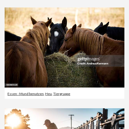
Essen - Mund benutzen
,
Heu
,
Tiergruppe