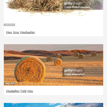
Heu
,
Gras
,
Heuhaufen
Heuballen
,
Feld
,
Heu