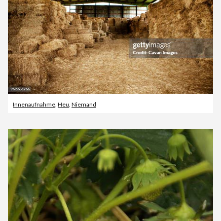
Innenaufnahme
,
Heu
,
Niemand