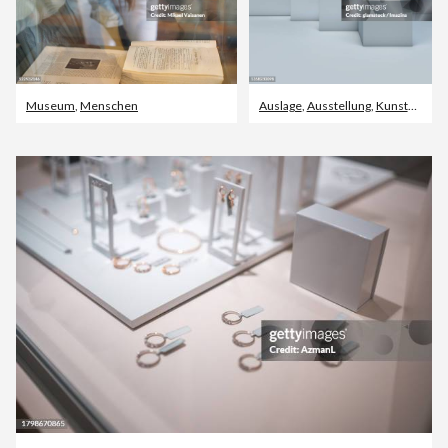
Museum
,
Menschen
Auslage
,
Ausstellung
,
Kunstmuseum