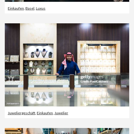
Einkaufen
,
Basel
,
Luxus
Juweliergeschäft
,
Einkaufen
,
Juwelier