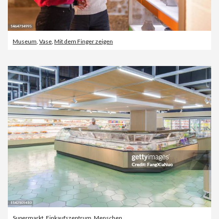
Museum
,
Vase
,
Mit dem Finger zeigen
Supermarkt
,
Einkaufszentrum
,
Menschen