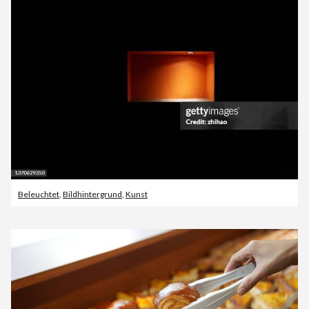
Beleuchtet
,
Bildhintergrund
,
Kunst