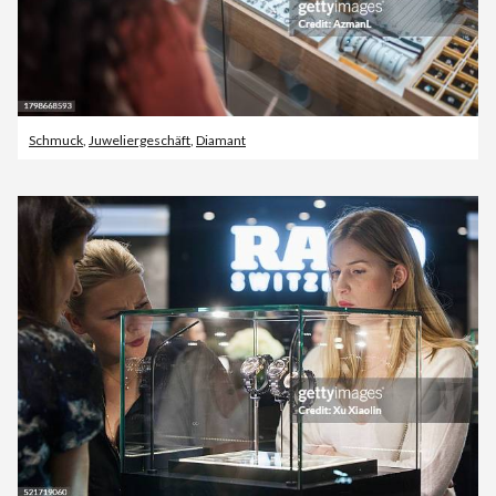
Schmuck
,
Juweliergeschäft
,
Diamant