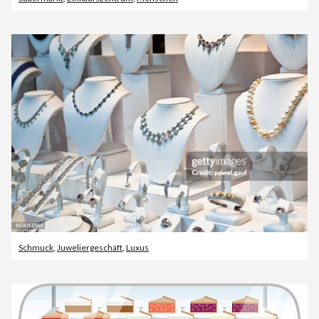
Schmuck
,
Juweliergeschäft
,
Luxus