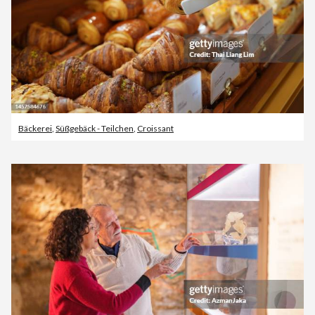
Bäckerei
,
Süßgebäck - Teilchen
,
Croissant