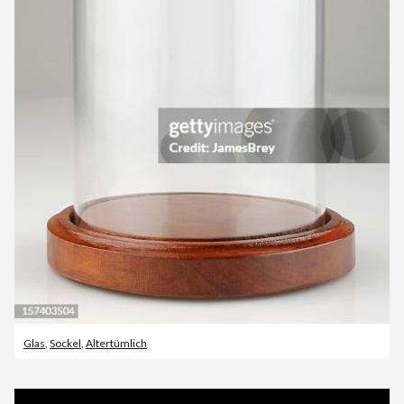
Glas
,
Sockel
,
Altertümlich