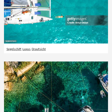
Segelschiff
,
Luxus
,
Draufsicht