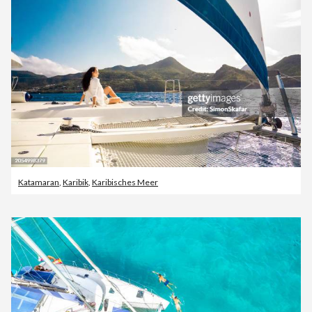
Katamaran
,
Karibik
,
Karibisches Meer