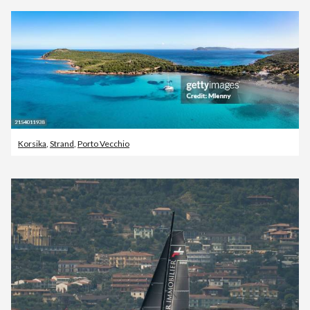
Korsika
,
Strand
,
Porto Vecchio