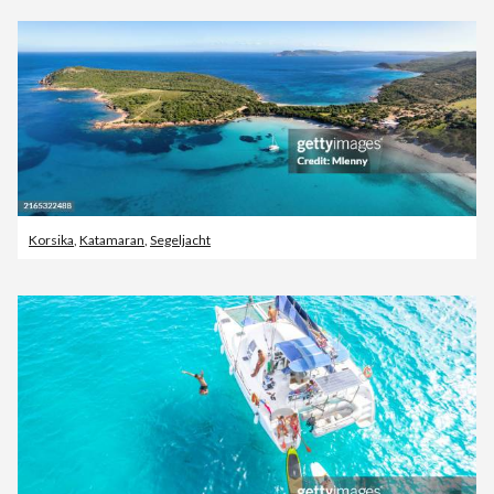
Korsika
,
Katamaran
,
Segeljacht