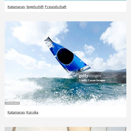
Katamaran
,
Segelschiff
,
Freundschaft
Katamaran
,
Korsika