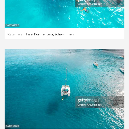
Katamaran
,
Insel Formentera
,
Schwimmen