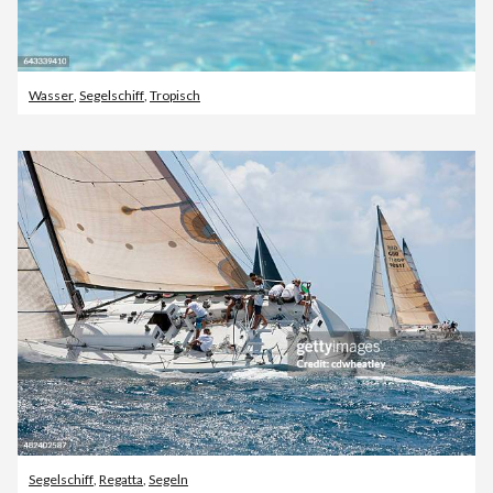
Wasser
,
Segelschiff
,
Tropisch
Segelschiff
,
Regatta
,
Segeln