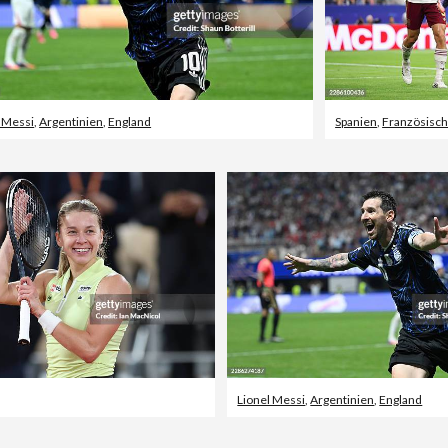
l Messi
,
Argentinien
,
England
Spanien
,
Französisch
Lionel Messi
,
Argentinien
,
England