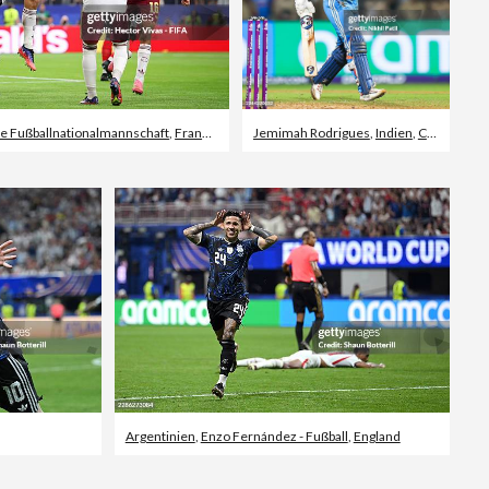
e Fußballnationalmannschaft
,
Französische Nationalmannschaft
Jemimah Rodrigues
,
Indien
,
Cricket
Argentinien
,
Enzo Fernández - Fußball
,
England