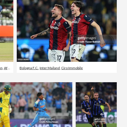
en
,
Afghanistan
Bologna F.C.
,
Inter Mailand
,
Ciro Immobile