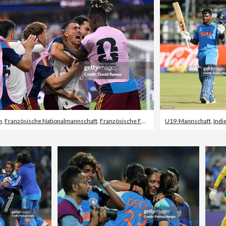
n
,
Französische Nationalmannschaft
,
Französische Fußballnationalmannschaft
U19-Mannschaft
,
Indi