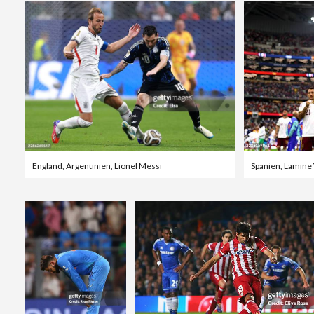
England
,
Argentinien
,
Lionel Messi
Spanien
,
Lamine 