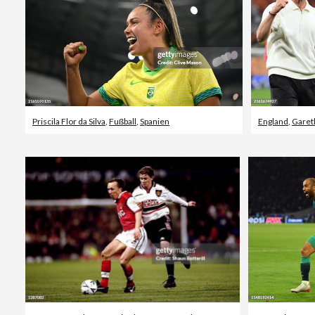
Priscila Flor da Silva
,
Fußball
,
Spanien
England
,
Garet