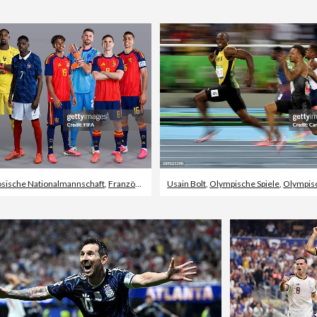
sische Nationalmannschaft
,
Französische Fußballnationalmannschaft
Usain Bolt
,
Olympische Spiele
,
Olympische Sommers