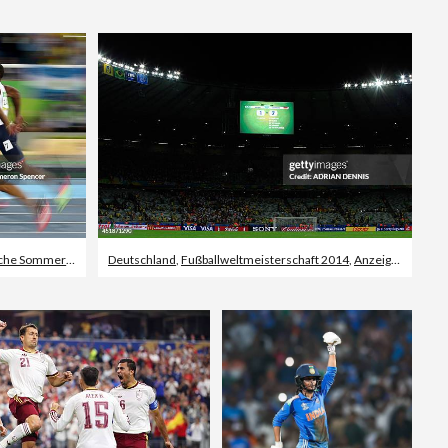
Editorial
piele 2016 - Rio de Janeiro
Deutschland
,
Fußballweltmeisterschaft 2014
,
Anzeigetafel