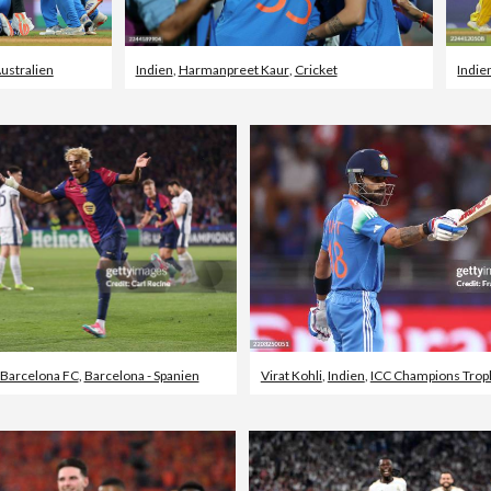
ustralien
Indien
,
Harmanpreet Kaur
,
Cricket
Indie
Barcelona FC
,
Barcelona - Spanien
Virat Kohli
,
Indien
,
ICC Champions Trop