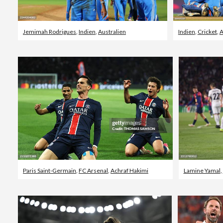
Jemimah Rodrigues
,
Indien
,
Australien
Indien
,
Cricket
,
A
Paris Saint-Germain
,
FC Arsenal
,
Achraf Hakimi
Lamine Yamal
,