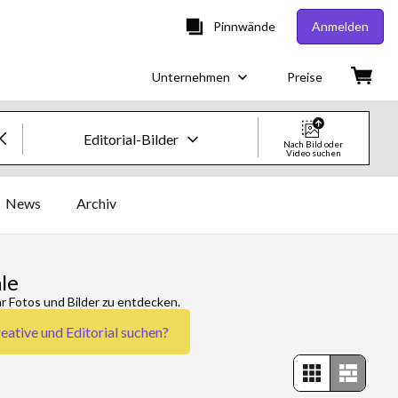
Pinnwände
Anmelden
Unternehmen
Preise
Editorial-Bilder
Nach Bild oder
Video suchen
Creative-Bilder & -Videos
News
Archiv
Bilder
Creative
le
r Fotos und Bilder zu entdecken.
Editorial
eative und Editorial
suchen?
Videos
Creative