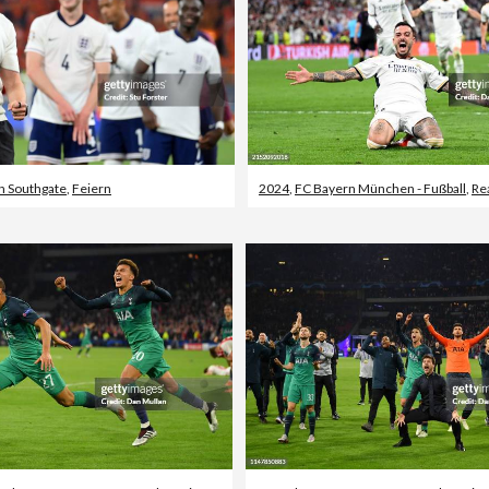
h Southgate
,
Feiern
2024
,
FC Bayern München - Fußball
,
Re