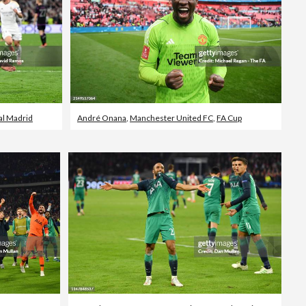
al Madrid
André Onana
,
Manchester United FC
,
FA Cup