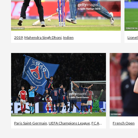
2019
,
Mahendra Singh Dhoni
,
Indien
Lione
Paris Saint-Germain
,
UEFA Champions League
,
FC Arsenal
French Open