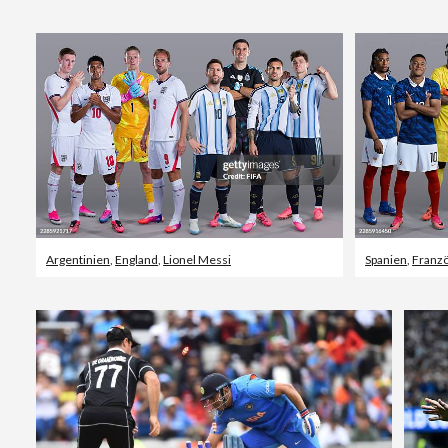
Argentinien
,
England
,
Lionel Messi
Spanien
,
Franzö