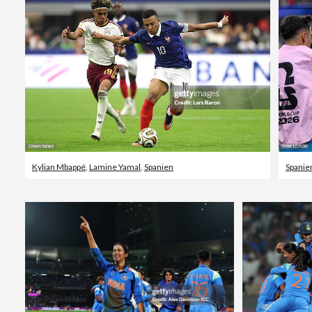
Kylian Mbappé
,
Lamine Yamal
,
Spanien
Spanie