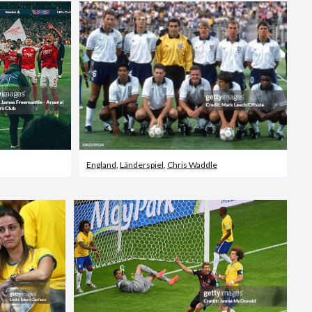
England
,
Länderspiel
,
Chris Waddle