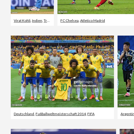
Virat Kohli
,
Indien
,
Traurigkeit
FC Chelsea
,
Atletico Madrid
Deutschland
,
Fußballweltmeisterschaft 2014
,
FIFA
Argenti