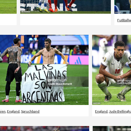
nien
,
England
,
Spruchband
England
,
Jude Belling