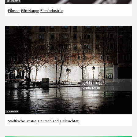
Filmen
,
Filmklappe
,
Filmindustrie
Städtische Straße
,
Deutschland
,
Beleuchtet