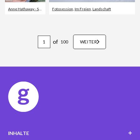
Anne Hathaway - Schauspielerin
Fotosession
,
Celebrity Sightings
,
Im Freien
,
Landschaft
,
The Devil Wears Prada 2
of
100
WEITER
INHALTE