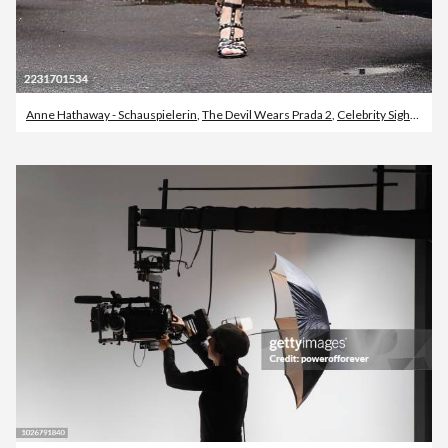
Anne Hathaway - Schauspielerin
,
The Devil Wears Prada 2
,
Celebrity Sightings