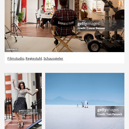
Filmstudio
,
Regiestuhl
,
Schauspieler