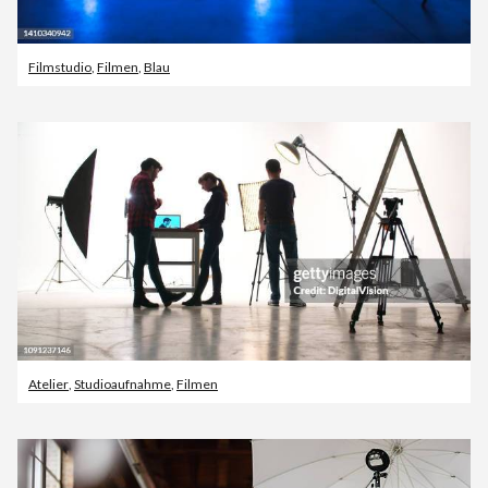
Filmstudio
,
Filmen
,
Blau
Atelier
,
Studioaufnahme
,
Filmen