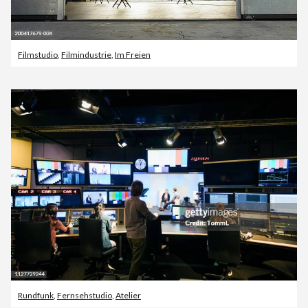
Filmstudio
,
Filmindustrie
,
Im Freien
Rundfunk
,
Fernsehstudio
,
Atelier