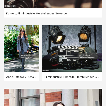
Kamera
,
Filmindustrie
,
Herstellendes Gewerbe
Anne Hathaway - Schauspielerin
Filmindustrie
,
Topix
,
The Devil Wears Prada 2
,
Filmrolle
,
Herstellendes Gewerbe