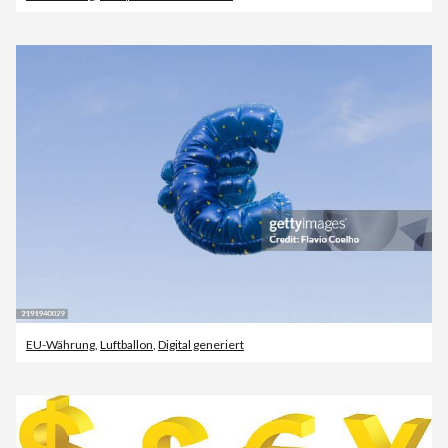
EU-Währung
,
Luftballon
,
Digital generiert