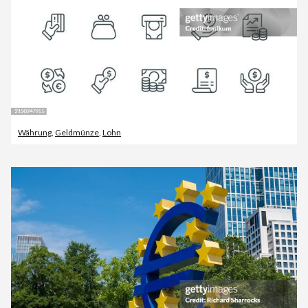
Währung
,
Geldmünze
,
Lohn