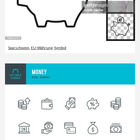
Sparschwein
,
EU-Währung
,
Symbol