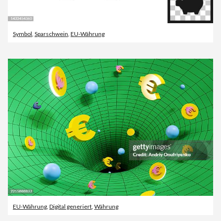
Symbol
,
Sparschwein
,
EU-Währung
EU-Währung
,
Digital generiert
,
Währung