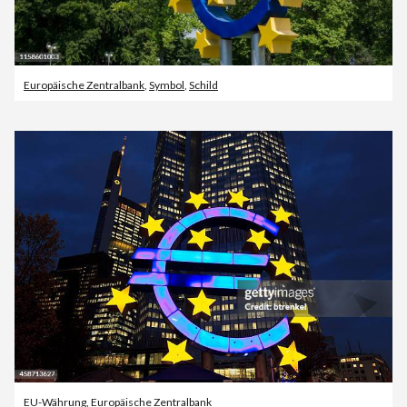
Europäische Zentralbank
,
Symbol
,
Schild
EU-Währung
,
Europäische Zentralbank