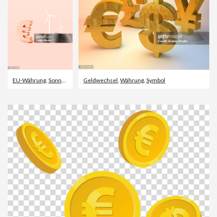
EU-Währung
,
Sonnenkollektor
Geldwechsel
,
Erneuerbarkeit
,
Währung
,
Symbol