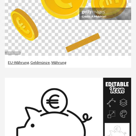
EU-Währung
,
Geldmünze
,
Währung