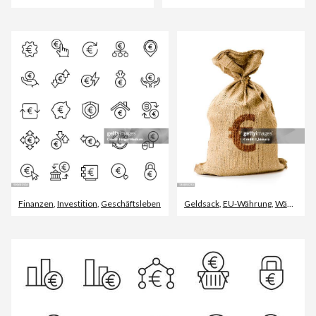
Finanzen
,
Investition
,
Geschäftsleben
Geldsack
,
EU-Währung
,
Währung