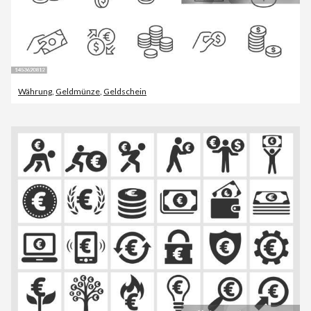
Währung
,
Geldmünze
,
Geldschein