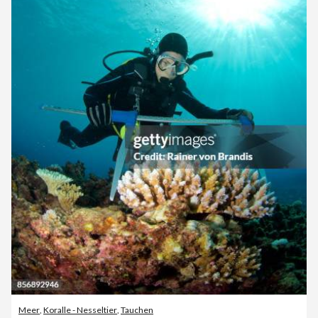
Meer
,
Koralle - Nesseltier
,
Tauchen