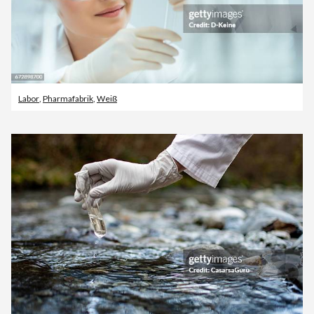
Labor
,
Pharmafabrik
,
Weiß