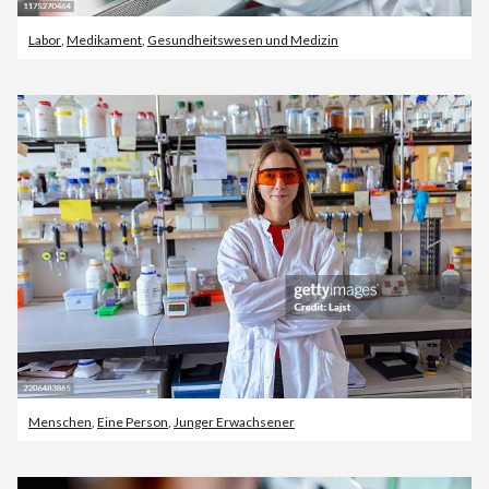
Labor
,
Medikament
,
Gesundheitswesen und Medizin
Menschen
,
Eine Person
,
Junger Erwachsener