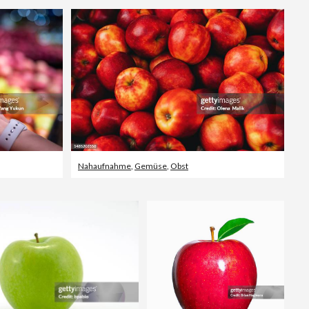
Nahaufnahme
,
Gemüse
,
Obst