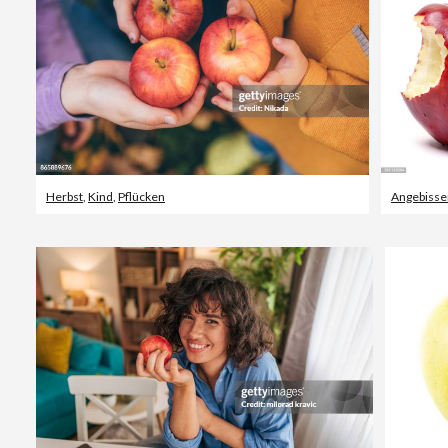
Herbst
,
Kind
,
Pflücken
Angebisse