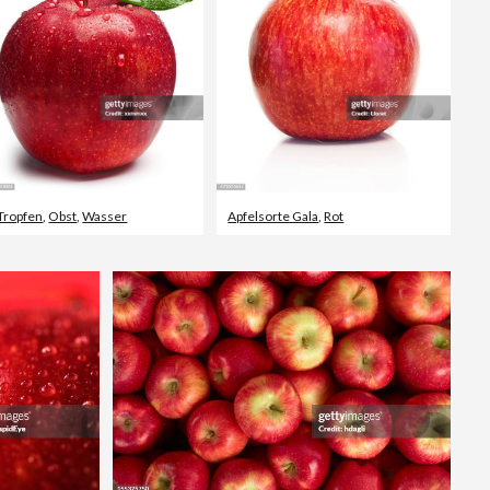
Tropfen
,
Obst
,
Wasser
Apfelsorte Gala
,
Rot