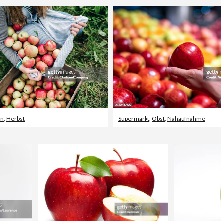
en
,
Herbst
Supermarkt
,
Obst
,
Nahaufnahme