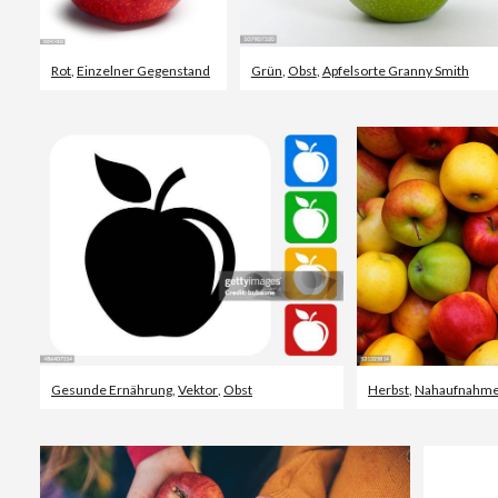
Rot
,
Einzelner Gegenstand
Grün
,
Obst
,
Apfelsorte Granny Smith
Gesunde Ernährung
,
Vektor
,
Obst
Herbst
,
Nahaufnahm