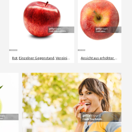
Rot
,
Einzelner Gegenstand
,
Vereinigtes Königreich
Ansicht aus erhöhter Perspektive