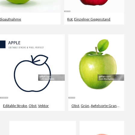
udioaufnahme
Rot
,
Einzelner Gegenstand
Editable Stroke
,
Obst
,
Vektor
Obst
,
Grün
,
Apfelsorte Granny Smith