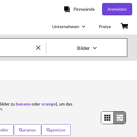
Pinnwände
Anmelden
Unternehmen
Preise
Bilder
Creative-Bilder & -Videos
Bilder
Creative
ilder zu
banane
oder
orange
|, um das
Editorial
n.
Videos
teller
ananas
gemüse
Creative