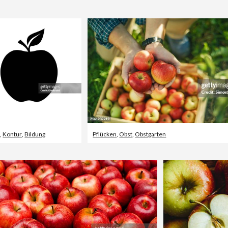
egenstand
r
,
Kontur
,
Bildung
Pflücken
,
Obst
,
Obstgarten