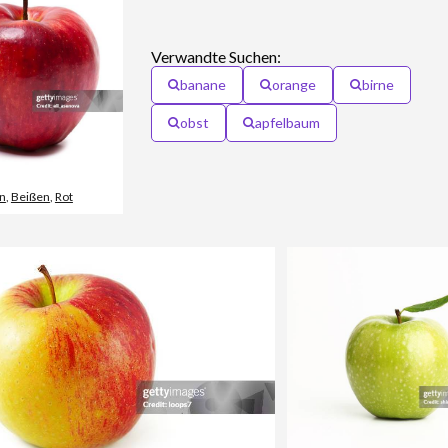
Verwandte Suchen:
banane
orange
birne
obst
apfelbaum
n
,
Beißen
,
Rot