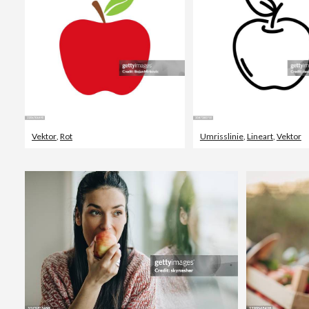
Vektor
,
Rot
Umrisslinie
,
Lineart
,
Vektor