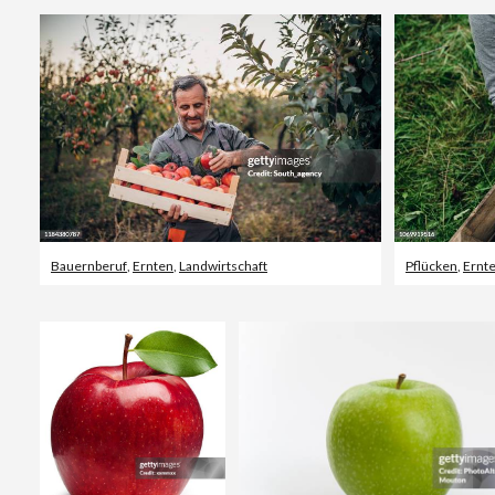
Bauernberuf
,
Ernten
,
Landwirtschaft
Pflücken
,
Ernt