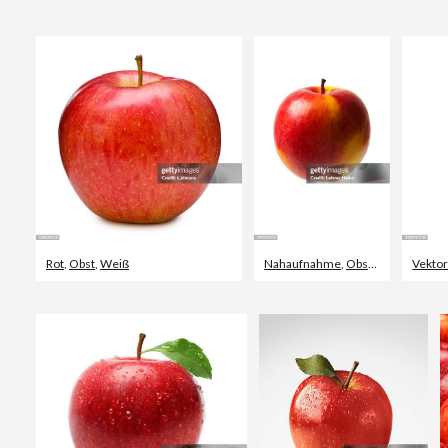
Rot
,
Obst
,
Weiß
Nahaufnahme
,
Obst
,
Einzelner G
Vekto