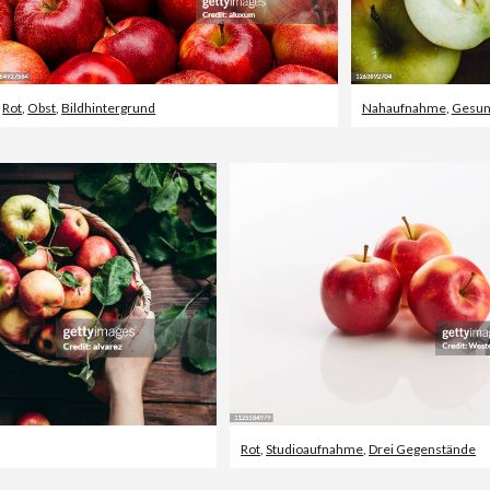
ioaufnahme
Rot
,
Obst
,
Bildhintergrund
Nahaufnahme
,
Gesun
Rot
,
Studioaufnahme
,
Drei Gegenstände