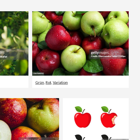
Editorial
Grün
,
Rot
,
Variation