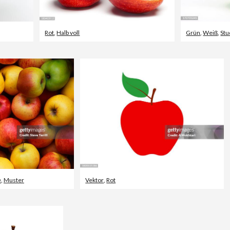
Rot
,
Halb voll
Grün
,
Weiß
,
St
e
,
Muster
Vektor
,
Rot