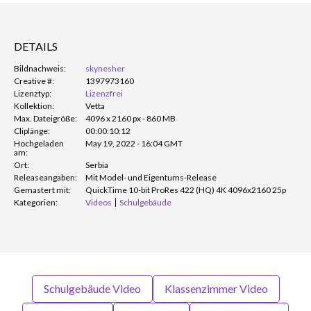
DETAILS
Bildnachweis:
skynesher
Creative #:
1397973160
Lizenztyp:
Lizenzfrei
Kollektion:
Vetta
Max. Dateigröße:
4096 x 2160 px - 860 MB
Cliplänge:
00:00:10:12
Hochgeladen
May 19, 2022 - 16:04 GMT
am:
Ort:
Serbia
Releaseangaben:
Mit Model- und Eigentums-Release
Gemastert mit:
QuickTime 10-bit ProRes 422 (HQ) 4K 4096x2160 25p
Kategorien:
Videos
Schulgebäude
Schulgebäude Video
Klassenzimmer Video