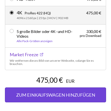
4K
475,00 €
ProRes 422 (HQ)
4096 x 2160 px
|
25 fps
|
MOV
|
902 MB
5 große Bilder oder 4K- und HD-
330,00 €
pro Download
Videos
Alle Pack-Größen anzeigen
Market Freeze
Wir entfernen dieses Bild von unserer Webseite, solange Sie es
brauchen.
475,00 €
EUR
ZUM EINKAUFSWAGEN HINZUFÜGEN