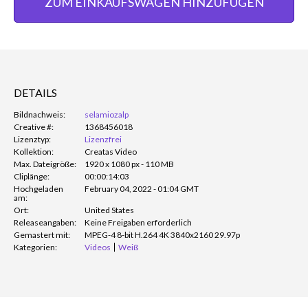
ZUM EINKAUFSWAGEN HINZUFÜGEN
DETAILS
Bildnachweis:
selamiozalp
Creative #:
1368456018
Lizenztyp:
Lizenzfrei
Kollektion:
Creatas Video
Max. Dateigröße:
1920 x 1080 px - 110 MB
Cliplänge:
00:00:14:03
Hochgeladen
February 04, 2022 - 01:04 GMT
am:
Ort:
United States
Releaseangaben:
Keine Freigaben erforderlich
Gemastert mit:
MPEG-4 8-bit H.264 4K 3840x2160 29.97p
Kategorien:
Videos
Weiß