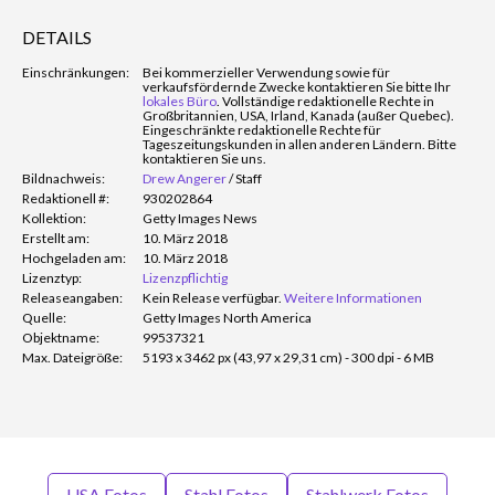
DETAILS
Einschränkungen:
Bei kommerzieller Verwendung sowie für
verkaufsfördernde Zwecke kontaktieren Sie bitte Ihr
lokales Büro
. Vollständige redaktionelle Rechte in
Großbritannien, USA, Irland, Kanada (außer Quebec).
Eingeschränkte redaktionelle Rechte für
Tageszeitungskunden in allen anderen Ländern. Bitte
kontaktieren Sie uns.
Bildnachweis:
Drew Angerer
/
Staff
Redaktionell #:
930202864
Kollektion:
Getty Images News
Erstellt am:
10. März 2018
Hochgeladen am:
10. März 2018
Lizenztyp:
Lizenzpflichtig
Releaseangaben:
Kein Release verfügbar.
Weitere Informationen
Quelle:
Getty Images North America
Objektname:
99537321
Max. Dateigröße:
5193 x 3462 px (43,97 x 29,31 cm) - 300 dpi - 6 MB
USA Fotos
Stahl Fotos
Stahlwerk Fotos