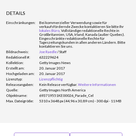
DETAILS
Einschränkungen:
Bei kommerzieller Verwendung sowie für
verkaufsfördernde Zwecke kontaktieren Sie bitte Ihr
lokales Büro
. Vollständige redaktionelle Rechte in
Großbritannien, USA, Irland, Kanada (außer Quebec).
Eingeschränkte redaktionelle Rechte für
Tageszeitungskunden in allen anderen Ländern. Bitte
kontaktieren Sie uns.
Bildnachweis:
Joe Raedle
/
Staff
Redaktionell #:
632229624
Kollektion:
Getty Images News
Erstellt am:
20. Januar 2017
Hochgeladen am:
20. Januar 2017
Lizenztyp:
Lizenzpflichtig
Releaseangaben:
Kein Release verfügbar.
Weitere Informationen
Quelle:
Getty Images North America
Objektname:
693719551KE00026_Parade_Cel
Max. Dateigröße:
5310 x 3648 px (44,96 x 30,89 cm) - 300 dpi - 11 MB