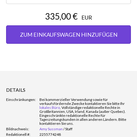
335,00 €
EUR
ZUM EINKAUFSWAGEN HINZUFÜGEN
DETAILS
Einschränkungen:
Bei kommerzieller Verwendung sowie für
verkaufsfördernde Zwecke kontaktieren Sie bitte Ihr
lokales Büro
. Vollständige redaktionelle Rechte in
Großbritannien, USA, Irland, Kanada (außer Quebec).
Eingeschränkte redaktionelle Rechte für
Tageszeitungskunden in allen anderen Ländern. Bitte
kontaktieren Sie uns.
Bildnachweis:
Amy Sussman
/
Staff
Redaktionell #:
2255774248