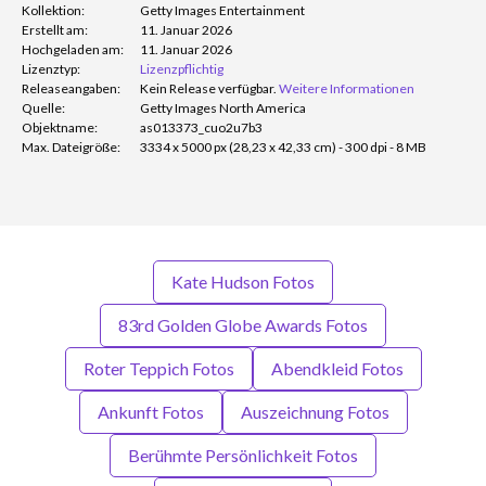
Kollektion:
Getty Images Entertainment
Erstellt am:
11. Januar 2026
Hochgeladen am:
11. Januar 2026
Lizenztyp:
Lizenzpflichtig
Releaseangaben:
Kein Release verfügbar.
Weitere Informationen
Quelle:
Getty Images North America
Objektname:
as013373_cuo2u7b3
Max. Dateigröße:
3334 x 5000 px (28,23 x 42,33 cm) - 300 dpi - 8 MB
Kate Hudson Fotos
83rd Golden Globe Awards Fotos
Roter Teppich Fotos
Abendkleid Fotos
Ankunft Fotos
Auszeichnung Fotos
Berühmte Persönlichkeit Fotos