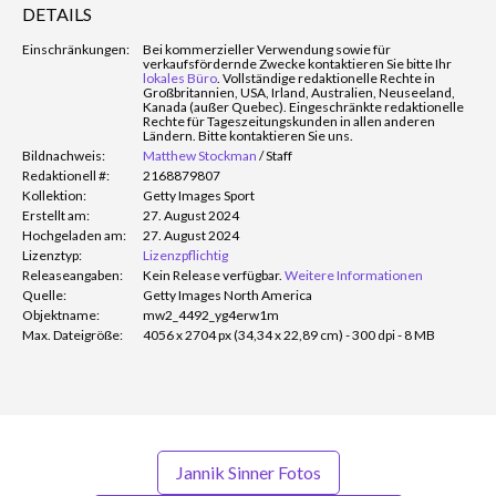
DETAILS
Einschränkungen:
Bei kommerzieller Verwendung sowie für
verkaufsfördernde Zwecke kontaktieren Sie bitte Ihr
lokales Büro
. Vollständige redaktionelle Rechte in
Großbritannien, USA, Irland, Australien, Neuseeland,
Kanada (außer Quebec). Eingeschränkte redaktionelle
Rechte für Tageszeitungskunden in allen anderen
Ländern. Bitte kontaktieren Sie uns.
Bildnachweis:
Matthew Stockman
/
Staff
Redaktionell #:
2168879807
Kollektion:
Getty Images Sport
Erstellt am:
27. August 2024
Hochgeladen am:
27. August 2024
Lizenztyp:
Lizenzpflichtig
Releaseangaben:
Kein Release verfügbar.
Weitere Informationen
Quelle:
Getty Images North America
Objektname:
mw2_4492_yg4erw1m
Max. Dateigröße:
4056 x 2704 px (34,34 x 22,89 cm) - 300 dpi - 8 MB
Jannik Sinner Fotos