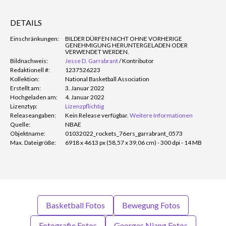
DETAILS
Einschränkungen:
BILDER DÜRFEN NICHT OHNE VORHERIGE
GENEHMIGUNG HERUNTERGELADEN ODER
VERWENDET WERDEN.
Bildnachweis:
Jesse D. Garrabrant
/
Kontributor
Redaktionell #:
1237526223
Kollektion:
National Basketball Association
Erstellt am:
3. Januar 2022
Hochgeladen am:
4. Januar 2022
Lizenztyp:
Lizenzpflichtig
Releaseangaben:
Kein Release verfügbar.
Weitere Informationen
Quelle:
NBAE
Objektname:
01032022_rockets_76ers_garrabrant_0573
Max. Dateigröße:
6918 x 4613 px (58,57 x 39,06 cm) - 300 dpi - 14 MB
Basketball Fotos
Bewegung Fotos
Fotografie Fotos
Georges Niang Fotos