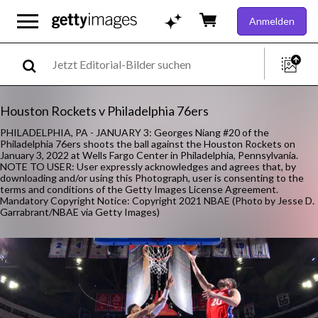
Anmelden
Houston Rockets v Philadelphia 76ers
PHILADELPHIA, PA - JANUARY 3: Georges Niang #20 of the
Philadelphia 76ers shoots the ball against the Houston Rockets on
January 3, 2022 at Wells Fargo Center in Philadelphia, Pennsylvania.
NOTE TO USER: User expressly acknowledges and agrees that, by
downloading and/or using this Photograph, user is consenting to the
terms and conditions of the Getty Images License Agreement.
Mandatory Copyright Notice: Copyright 2021 NBAE (Photo by Jesse D.
Garrabrant/NBAE via Getty Images)