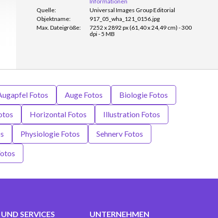
Informationen
Quelle:
Universal Images Group Editorial
Objektname:
917_05_wha_121_0156.jpg
Max. Dateigröße:
7252 x 2892 px (61,40 x 24,49 cm) - 300
dpi - 5 MB
Augapfel Fotos
Auge Fotos
Biologie Fotos
otos
Horizontal Fotos
Illustration Fotos
os
Physiologie Fotos
Sehnerv Fotos
Fotos
UND SERVICES
UNTERNEHMEN