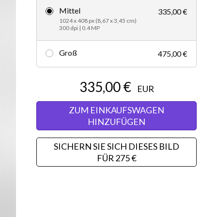
Mittel
335,00 €
Editorial
1024 x 408 px (8,67 x 3,45 cm)
300 dpi | 0.4 MP
Groß
475,00 €
335,00 €
EUR
ZUM EINKAUFSWAGEN
HINZUFÜGEN
SICHERN SIE SICH DIESES BILD
FÜR 275 €