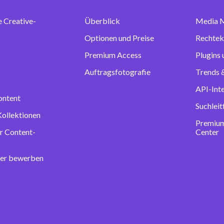
e Creative-
Überblick
Media 
Optionen und Preise
Rechtek
Premium Access
Plugins
Auftragsfotografie
Trends &
API-Int
ontent
Suchlei
Kollektionen
Premium
r Content-
Center
ter bewerben