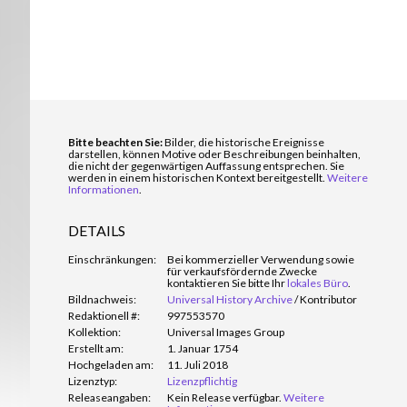
Bitte beachten Sie:
Bilder, die historische Ereignisse
darstellen, können Motive oder Beschreibungen beinhalten,
die nicht der gegenwärtigen Auffassung entsprechen. Sie
werden in einem historischen Kontext bereitgestellt.
Weitere
Informationen
.
DETAILS
Einschränkungen:
Bei kommerzieller Verwendung sowie
für verkaufsfördernde Zwecke
kontaktieren Sie bitte Ihr
lokales Büro
.
Bildnachweis:
Universal History Archive
/
Kontributor
Redaktionell #:
997553570
Kollektion:
Universal Images Group
Erstellt am:
1. Januar 1754
Hochgeladen am:
11. Juli 2018
Lizenztyp:
Lizenzpflichtig
Releaseangaben:
Kein Release verfügbar.
Weitere