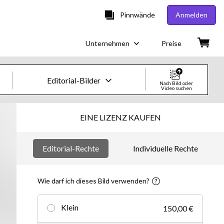
Pinnwände
Anmelden
Unternehmen
Preise
Editorial-Bilder
Nach Bild oder
Video suchen
Creative-Bilder & -Videos
EINE LIZENZ KAUFEN
Bilder
Editorial-Rechte
Individuelle Rechte
Creative
Editorial
Wie darf ich dieses Bild verwenden?
Videos
Klein
150,00 €
Creative