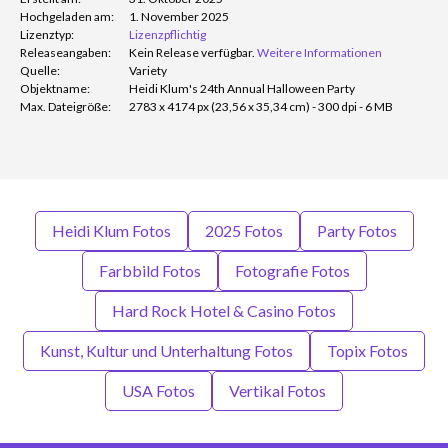
Hochgeladen am:
1. November 2025
Lizenztyp:
Lizenzpflichtig
Releaseangaben:
Kein Release verfügbar.
Weitere Informationen
Quelle:
Variety
Objektname:
Heidi Klum's 24th Annual Halloween Party
Max. Dateigröße:
2783 x 4174 px (23,56 x 35,34 cm) - 300 dpi - 6 MB
Heidi Klum Fotos
2025 Fotos
Party Fotos
Farbbild Fotos
Fotografie Fotos
Hard Rock Hotel & Casino Fotos
Kunst, Kultur und Unterhaltung Fotos
Topix Fotos
USA Fotos
Vertikal Fotos