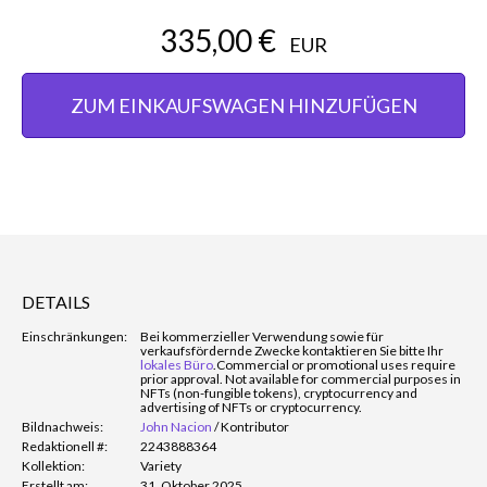
335,00 €
EUR
ZUM EINKAUFSWAGEN HINZUFÜGEN
DETAILS
Einschränkungen:
Bei kommerzieller Verwendung sowie für
verkaufsfördernde Zwecke kontaktieren Sie bitte Ihr
lokales Büro
.
Commercial or promotional uses require
prior approval. Not available for commercial purposes in
NFTs (non-fungible tokens), cryptocurrency and
advertising of NFTs or cryptocurrency.
Bildnachweis:
John Nacion
/
Kontributor
Redaktionell #:
2243888364
Kollektion:
Variety
Erstellt am:
31. Oktober 2025