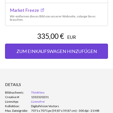
Market Freeze
Wir entfernen dieses Bild von unserer Webseite, solange Sie es
brauchen.
335,00 €
EUR
ZUM EINKAUFSWAGEN HINZUFÜGEN
DETAILS
Bildnachweis:
ThinkNeo
Creative #:
1332320231
Lizenztyp:
Lizenzfrei
Kollektion:
DigitalVision Vectors
Max. Dateigröße:
7071 x 7071 px (59,87 x 59,87 cm) - 300 dpi - 21 MB