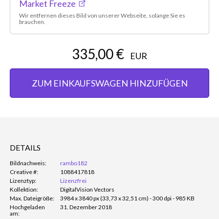
Market Freeze
Wir entfernen dieses Bild von unserer Webseite, solange Sie es
brauchen.
335,00 €
EUR
ZUM EINKAUFSWAGEN HINZUFÜGEN
DETAILS
Bildnachweis:
rambo182
Creative #:
1088417818
Lizenztyp:
Lizenzfrei
Kollektion:
DigitalVision Vectors
Max. Dateigröße:
3984 x 3840 px (33,73 x 32,51 cm) - 300 dpi - 985 KB
Hochgeladen
31. Dezember 2018
am: