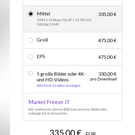
Editorial
Mittel
335,00 €
1945 x 1546 px (16,47 x 13,09 cm)
300 dpi | 3 MP
Groß
475,00 €
EPS
475,00 €
5 große Bilder oder 4K-
330,00 €
pro Download
und HD-Videos
Alle Pack-Größen anzeigen
Market Freeze
Wir entfernen dieses Bild von unserer Webseite,
solange Sie es brauchen.
335,00 €
EUR