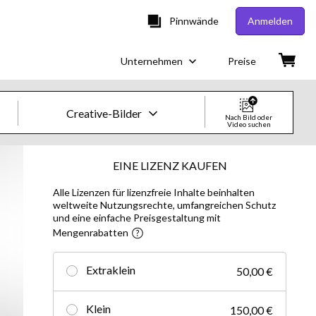
Pinnwände
Anmelden
Unternehmen
Preise
Creative-Bilder
Nach Bild oder
Video suchen
Creative-Bilder & -Videos
EINE LIZENZ KAUFEN
Alle Lizenzen für lizenzfreie Inhalte beinhalten
Bilder
weltweite Nutzungsrechte, umfangreichen Schutz
und eine einfache Preisgestaltung mit
Creative
Mengenrabatten
Editorial
Extraklein
50,00 €
Videos
Klein
150,00 €
Creative