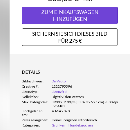
ZUM EINKAUFSWAGEN
HINZUFÜGEN
SICHERN SIE SICH DIESES BILD
FÜR 275 €
DETAILS
Bildnachweis:
DivVector
Creative #:
1222795396
Lizenztyp:
Lizenzfrei
Kollektion:
DigitalVision Vectors
Max. Dateigröße:
3900 x 3100 px (33,02 x 26,25 cm) - 300 dpi
- 984 KB
Hochgeladen
4. Mai 2020
am:
Releaseangaben:
Keine Freigaben erforderlich
Kategorien:
Grafiken
Hundeknochen