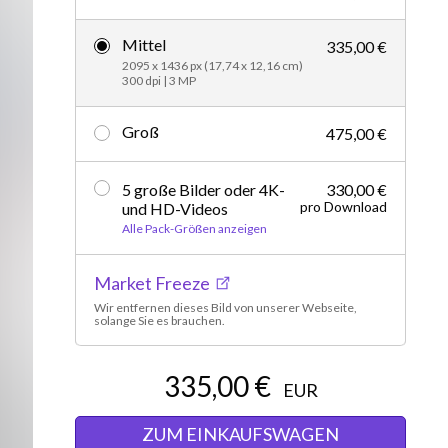
Editorial
Mittel
335,00 €
2095 x 1436 px (17,74 x 12,16 cm)
300 dpi | 3 MP
Groß
475,00 €
5 große Bilder oder 4K-
330,00 €
pro Download
und HD-Videos
Alle Pack-Größen anzeigen
Market Freeze
Wir entfernen dieses Bild von unserer Webseite,
solange Sie es brauchen.
335,00 €
EUR
ZUM EINKAUFSWAGEN