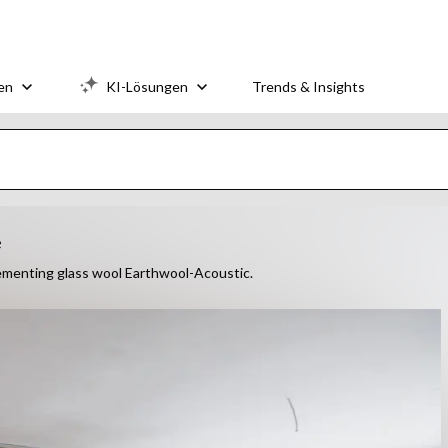
en
KI-Lösungen
Trends & Insights
e
lementing glass wool Earthwool-Acoustic.