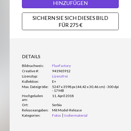
HINZUFÜGEN
SICHERN SIE SICH DIESES BILD
FÜR 275 €
DETAILS
Bildnachweis:
FluxFactory
Creative #:
941965912
Lizenztyp:
Lizenzfrei
Kollektion:
E+
Max. Dateigröße:
5247 x 3598 px (44,42 x 30,46 cm) - 300 dpi
- 17 MB
Hochgeladen
11. April 2018
am:
Ort:
Serbia
Releaseangaben:
Mit Model-Release
Kategorien:
Fotos
Isoliermaterial