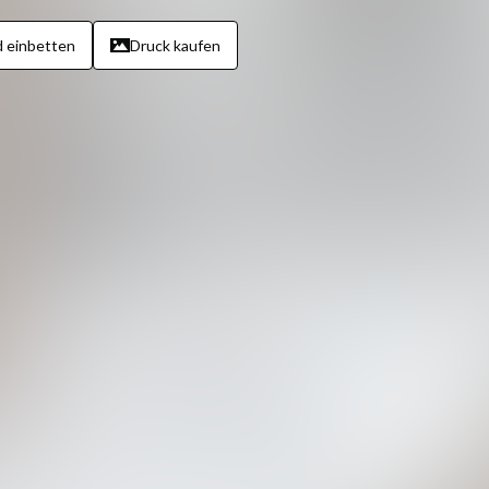
d einbetten
Druck kaufen