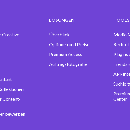
LÖSUNGEN
TOOLS 
e Creative-
Überblick
Media 
Optionen und Preise
Rechtek
Premium Access
Plugins
Auftragsfotografie
Trends &
API-Int
ontent
Suchlei
Kollektionen
Premium
r Content-
Center
ter bewerben