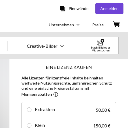
Pinnwände
Anmelden
Unternehmen
Preise
Creative-Bilder
Nach Bild oder
Video suchen
Creative-Bilder & -Videos
EINE LIZENZ KAUFEN
Alle Lizenzen für lizenzfreie Inhalte beinhalten
Bilder
weltweite Nutzungsrechte, umfangreichen Schutz
und eine einfache Preisgestaltung mit
Creative
Mengenrabatten
Editorial
Extraklein
50,00 €
Videos
Klein
150,00 €
Creative