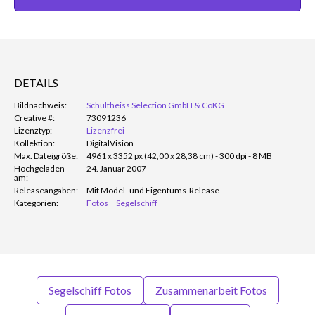
DETAILS
Bildnachweis:
Schultheiss Selection GmbH & CoKG
Creative #:
73091236
Lizenztyp:
Lizenzfrei
Kollektion:
DigitalVision
Max. Dateigröße:
4961 x 3352 px (42,00 x 28,38 cm) - 300 dpi - 8 MB
Hochgeladen
24. Januar 2007
am:
Releaseangaben:
Mit Model- und Eigentums-Release
Kategorien:
Fotos
Segelschiff
Segelschiff Fotos
Zusammenarbeit Fotos