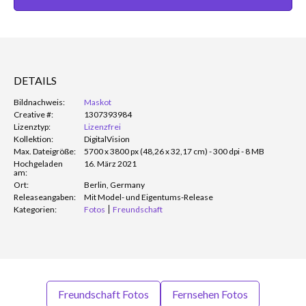
DETAILS
Bildnachweis:
Maskot
Creative #:
1307393984
Lizenztyp:
Lizenzfrei
Kollektion:
DigitalVision
Max. Dateigröße:
5700 x 3800 px (48,26 x 32,17 cm) - 300 dpi - 8 MB
Hochgeladen
16. März 2021
am:
Ort:
Berlin, Germany
Releaseangaben:
Mit Model- und Eigentums-Release
Kategorien:
Fotos
Freundschaft
Freundschaft Fotos
Fernsehen Fotos