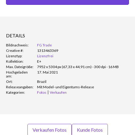
DETAILS
Bildnachweis:
FG Trade
Creative #:
1313463369
Lizenztyp:
Lizenzfrei
Kollektion:
E+
Max. Dateigröße:
7952 x 5304 px (67,33 x 44,91 cm) - 300 dpi - 16 MB
Hochgeladen
17. Mai 2021
am:
Ort:
Brazil
Releaseangaben:
Mit Model- und Eigentums-Release
Kategorien:
Fotos
Verkaufen
Verkaufen Fotos
Kunde Fotos