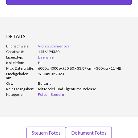
DETAILS
Bildnachweis:
VioletaStoimenova
Creative #:
1456194320
Lizenztyp:
Lizenzfrei
Kollektion:
E+
Max. Dateigröße:
6000 x 4000 px (50,80 x 33,87 cm) - 300 dpi - 11 MB
Hochgeladen
16. Januar 2023
am:
Ort:
Bulgaria
Releaseangaben:
Mit Model- und Eigentums-Release
Kategorien:
Fotos
Steuern
Steuern Fotos
Dokument Fotos