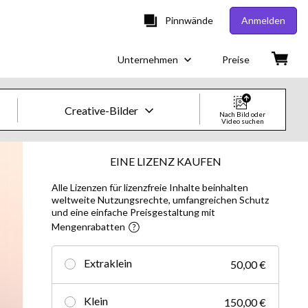
Pinnwände
Anmelden
Unternehmen
Preise
Creative-Bilder
Nach Bild oder
Video suchen
Creative-Bilder & -Videos
EINE LIZENZ KAUFEN
Alle Lizenzen für lizenzfreie Inhalte beinhalten
Bilder
weltweite Nutzungsrechte, umfangreichen Schutz
und eine einfache Preisgestaltung mit
Creative
Mengenrabatten
Editorial
Extraklein
50,00 €
Videos
Klein
150,00 €
Creative