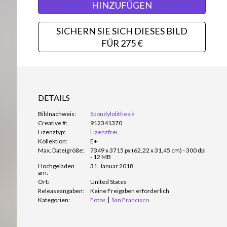
HINZUFÜGEN
SICHERN SIE SICH DIESES BILD
FÜR 275 €
DETAILS
Bildnachweis:
Spondylolithesis
Creative #:
912341370
Lizenztyp:
Lizenzfrei
Kollektion:
E+
Max. Dateigröße:
7349 x 3715 px (62,22 x 31,45 cm) - 300 dpi
- 12 MB
Hochgeladen
31. Januar 2018
am:
Ort:
United States
Releaseangaben:
Keine Freigaben erforderlich
Kategorien:
Fotos
San Francisco