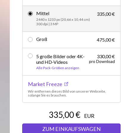
Editorial
Mittel
335,00 €
2440 x 1233 px (20,66 x 10,44 cm)
300 dpi | 3 MP
Groß
475,00 €
5 große Bilder oder 4K-
330,00 €
pro Download
und HD-Videos
Alle Pack-Größen anzeigen
Market Freeze
Wir entfernen dieses Bild von unserer Webseite,
solange Sie es brauchen.
335,00 €
EUR
ZUM EINKAUFSWAGEN