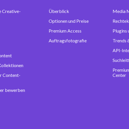
e Creative-
Überblick
Media 
Optionen und Preise
Rechtek
Premium Access
Plugins
Auftragsfotografie
Trends &
API-Int
ontent
Suchlei
Kollektionen
Premium
r Content-
Center
ter bewerben